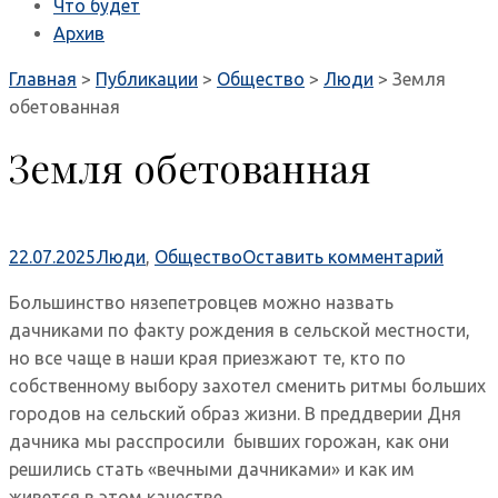
Что будет
Архив
Главная
>
Публикации
>
Общество
>
Люди
>
Земля
обетованная
Земля обетованная
22.07.2025
Люди
,
Общество
Оставить комментарий
Большинство нязепетровцев можно назвать
дачниками по факту рождения в сельской местности,
но все чаще в наши края приезжают те, кто по
собственному выбору захотел сменить ритмы больших
городов на сельский образ жизни. В преддверии Дня
дачника мы расспросили бывших горожан, как они
решились стать «вечными дачниками» и как им
живется в этом качестве.